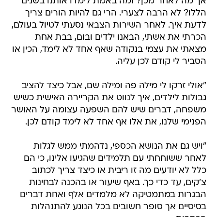
אך מה לאחר מכן? ומה באמת לימדו אותנו בשנים
הללו? לא הרבה לצערי. הרי גם להיות הורים צריך
לדעת איך. לאחר השירות הצבאי נסעתי לטיול בעולם,
הכרתי את אשתי, הבאנו ילדים ובום, בבת אחת
מצאתי את עצמי בנקודה שאף אחד לא לימד, הכין או
הסביר לי קודם לכן עליה.
"אולי זרקו לי מילה פה ומילה שם, אבל כיצד להציב
גבולות לילדים, איך לנווט את הקריירה האישית כשיש
משפחה, דברים שיש להם השפעה עצומה על האושר
הפנימי שלנו, את אלו אף אחד לא לימד קודם לכן.
"ויש גם את הנושא הכספי, נדהמתי ממש לגלות
לאחר ששוחחתי עם תלמידים שהגיעו אלינו, כי הם
כלל לא יודעים מה זו ריבית או כיצד צריך לכתוב
צ'קים, עד כדי כך. באף שיעור או בהכנה לבחינות
הבגרות במתמטיקה לא מלמדים אלף ואחת דברים
בסיסיים אך סופר חשובים בכל הנוגע להתנהלות