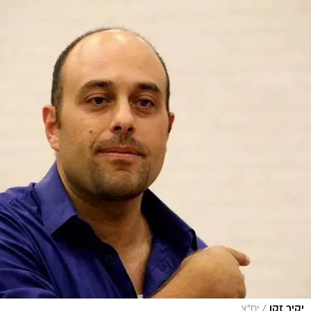
/
יקיר זקן
יח"צ