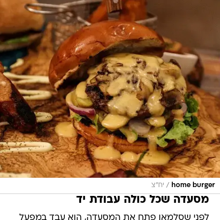
/
home burger
יח"צ
מסעדה שכל כולה עבודת יד
לפני שסלמאן פתח את המסעדה, הוא עבד במפעל