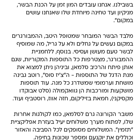
בשבילנו. אנחנו עובדים המון זמן על הכנת הבשר,
מניקיון ועד טחינה מיוחדת שלו שאנחנו עושים
במקום".
מלבד הבשר המובחר שמטופל היטב, ההמבורגרים
במקום נעשים על גחלים ולא על גריל, מה שמוסיף
לבשר טעם מעושן ועסיסי. בנוסף, ללחמניית
ההמבורגר, מצטרפות כל התוספות המקוריות, שגם
אותן פיתח והרכיב סלמאן, וביניהן ניתן למצוא את
מנת הדגל של התוספות - ה"צ'יז סוס", רוטב גבינה
מושחת וערמומי שמשדרג כל מנה. עוד תוספות
מושקעות ומורכבות הן גוואקמולה (סלט אבוקדו
מקסיקני), חמאת בזיליקום, חזה אווז, רוסטביף ועוד.
משבר הקורונה גרם לסלמאן, כמו לקולגות אחרות
שלו, לפתוח מערך משלוחים יעיל בעזרת אפליקציית
"תזמין". המשלוחים מסופקים לכל הסביבה והאזור
וכוללים את יוקנעם ומספר שכונות בחיפה.