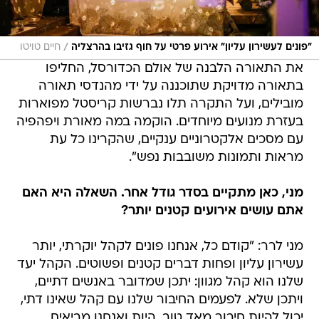
/
"פונים לעשירון עליון" אירוע פרטי על חוף גזיבו בהרצליה
חיים טויטו
את התאורה הלבנה של אולם הכדורסל, החליפו
בתאורה מדויקת שתוכננה על ידי מהנדסי תאורה
מובילים, ועל התקרה תלו נברשות קריסטל מפוארות
בעזרת מנועים מיוחדים. הוקמה במה מאורת ויפהפיה
עם מסכים אלקטרוניים ענקיים, שהקרינו כל עת
מראות ותמונות משובבות נפש".
מני, כאן מתקיים בסדר גודל אחר. השאלה היא האם
אתם עושים אירועים קטנים יותר?
מני לרר: "קודם כל, אנחנו פונים לקהל יוקרתי, יותר
עשירון עליון ופחות דברים קטנים ופשוטים. הקהל יעד
שלנו הוא קהל מגוון: יתכן שמדובר באנשים דתיים,
ויתכן שלא. לפעמים החיבור שלנו עם קהל שאינו דתי,
יכול להיות חיבור מאד טוב, היות ואנחנו מביאים