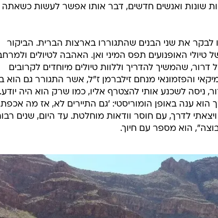
ות שונות ואנשים חדשים, דבר אותו אפשר לעשות כשאתה
 לבקר את שני הבנים שהתגוררו בארצות הברית. הביקור
טיולי האופנועים תפס המיני ואן. האהבה לטיולים ולמרחב
חים נשארה כחלק מה-DNA של דרור, שהמשיך להדריך וללוות טיולים מיוחדים לקרובים
קאי והפזמונאי מנחם זילברמן ז"ל, אשר התגורר גם הוא בע
ר, ניסה לשכנע אותי להצטרף אליו, כמו שרק הוא היה יודע.
הוא ענה באופן הומוריסטי: 'גם התיירים לא, אז מה אכפת
יצאתי לדרך, עם חוסר וודאות מוחלטת. עד היום, שנים רבו
צה", הוא מספר עם חיוך.