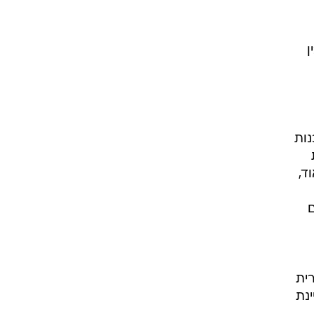
ן
נות
ד,
ם
רית
ינת