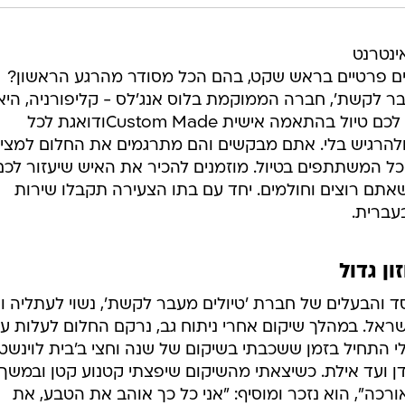
ינטרנט
לים פרטיים בראש שקט, בהם הכל מסודר מהרגע הראשון?
בר לקשת', חברה הממוקמת בלוס אנג'לס - קליפורניה, היא
חברה משפחתית מדהימה, התופרת לכם טיול בהתאמה אישית Custom Madeודואגת לכל
להרגיש בלי. אתם מבקשים והם מתרגמים את החלום למציא
ל המשתתפים בטיול. מוזמנים להכיר את האיש שיעזור לכם
אתם רוצים וחולמים. יחד עם בתו הצעירה תקבלו שירות
עברית.
ן גדול
 המייסד והבעלים של חברת 'טיולים מעבר לקשת', נשוי לעתליה ו
בישראל. במהלך שיקום אחרי ניתוח גב, נרקם החלום לעלות ע
י התחיל בזמן ששכבתי בשיקום של שנה וחצי ב'בית לוינשטיי
דן ועד אילת. כשיצאתי מהשיקום שיפצתי קטנוע קטן ובמשך
רכה", הוא נזכר ומוסיף: "אני כל כך אוהב את הטבע, את