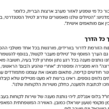
 יצרנו טיולים Custom Made עבור כל מי שמגיע לאזור מערב ארצות הברית, כלומר
מדגיש: "הטיולים שלנו מאפשרים שדרוג לטיול הסטנדרטי, בי
ין אם מותאמים אישית".
ך כל הדרך
ח הזורמת לדרור בוורידים, מורגשת בכל אחד משלבי ההכ
ה גם הערך המוסף של 'טיולים מעבר לקשת', בנוסף להגשמת
 נותנים מענה בכל רגע נתון ופתרון לכל בעיה, חשובה מאו
ה" היא מסבירה ומספרת: "אחרי שהגיע ה'בום' הראשוני,
סגור חודשים קדימה, פתאום מצאנו את עצמנו מתמודדים ע
ים נלווים נוספים. ראינו ברשת לא מעט מטיילים שלא קיבלו
כו לכתובת ולמענה, כחלק משירות הלקוחות שלנו".
"ל בלוס אנג'לס, ליהי נותנת מענה של שירות לקוחות בעב
זמן מקומי (שעון ישראל) כמובן. האווירה המשפחתית המאפי