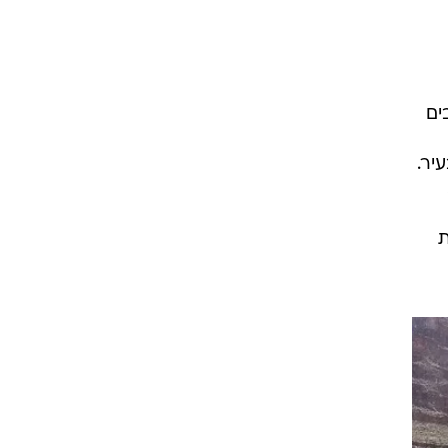
ים
יר.
ת