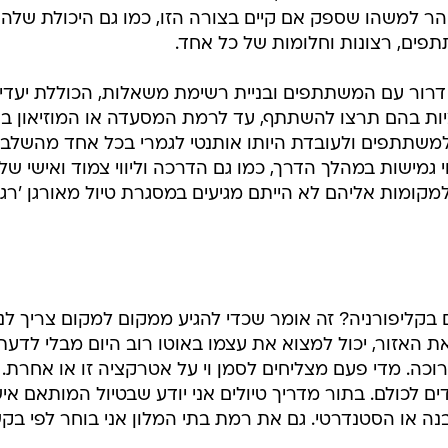
הר למשהו שספק אם קיים בצורה הזו, כמו גם היכולת שלה
פים, רצונות וחלומות של כל אחד.
 דרור עם המשתתפים ובניית רשימת משאלות, הכוללת יעדי
יות בהם תרצו להשתתף, עד לרמת המסעדה או המוזיאון ב
משתתפים ולעובדת היותו אותנטי לגמרי בכל אחד מהשלבי
י גמישות במהלך הדרך, כמו גם הדרכה וליווי צמוד ואישי של
מקומות אליהם לא הייתם מגיעים במסגרת טיול מאורגן 'רגי
 שישראל נכנסת 19 פעמים בקליפורניה? זה אומר שכדי להגיע ממקום למקום צריך ל
ת האזור, יכול למצוא את עצמו באוטו רוב היום מבלי לדעת
רוכה. מדי פעם מצליחים לסמן וי על אטרקציה זו או אחרת. 
 לכולם. בתור מדריך טיולים אני יודע שבטיול המותאם איש
בנה או הסטנדרטי. גם את רמת בתי המלון אני בוחר לפי בק