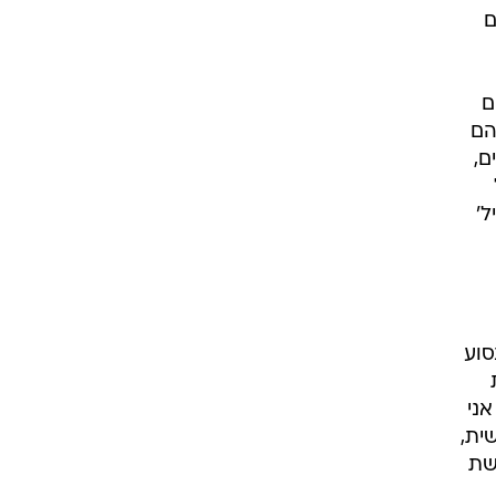
ם
ם
הם
ם,
ל'
נסוע
אני
ית,
שת