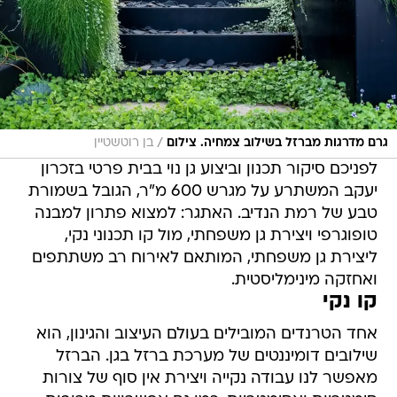
/
גרם מדרגות מברזל בשילוב צמחיה. צילום
בן רוטשטיין
לפניכם סיקור תכנון וביצוע גן נוי בבית פרטי בזכרון
יעקב המשתרע על מגרש 600 מ"ר, הגובל בשמורת
טבע של רמת הנדיב. האתגר: למצוא פתרון למבנה
טופוגרפי ויצירת גן משפחתי, מול קו תכנוני נקי,
ליצירת גן משפחתי, המותאם לאירוח רב משתתפים
ואחזקה מינימליסטית.
קו נקי
אחד הטרנדים המובילים בעולם העיצוב והגינון, הוא
שילובים דומיננטים של מערכת ברזל בגן. הברזל
מאפשר לנו עבודה נקייה ויצירת אין סוף של צורות