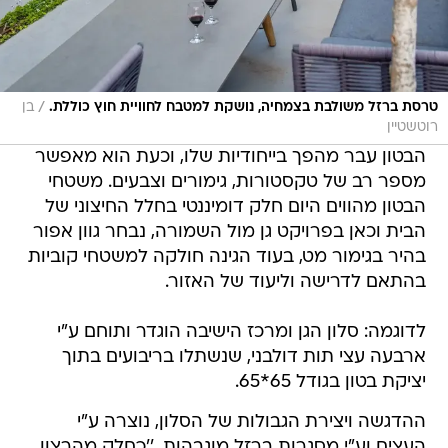
/
טרסת ברזל משולבת בצמחיה, נושקת למטבח לחוויית חוץ כוללת.
בן
רוטשטיין
הבטון עבר מהפך בייחודיות שלו, וכעת הוא מאפשר
מספר רב של טקסטורות, גימורים וצבעים. משטחי
הבטון מהווים היום חלק דומיננטי בחלל החיצוני של
הבית וכאן בפרויקט גן מול השמורה, נבחר גוון אפור
בהיר בגימור מט, בעוד הגינה חולקה למשטחי קוביות
בהתאם לדרישה וליעוד של האזור.
לדוגמה: סלון הגן ומרכז הישיבה הוגדר ותוחם ע"י
ארבעה עצי תות דולבני, שנשתלו בריבועים בתוך
יציקת בטון בגודל 65*65.
ההדגשה ויצירת הגבולות של הסלון, נוצרה ע"י
העצים וע"י מסגרות ברזל מוגבהות. ''כחלק מהרצון