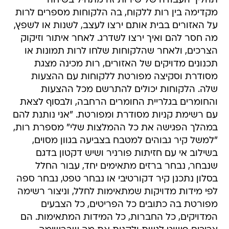
תהליך העבודה של שירות זה מתחיל בשיחה
מקדימה בין רות ללקוח, בה הלקוחות מספרים לרות
על האזורים בבית אותם ירצו לעצב, לשנות או לשפץ,
מה חסר להם ואיך ירצו לשדרג. לאחר איתור וזיקוק
הצרכים, ולאחר שהלקוחות שלחו לרות תמונות או
תכנונים מדויקים של האזורים, רות מכינה מצגת
מסודרת וסקיצה מפורטת ללקוחות עם ההצעות
שלה. הלקוחות יכולים להתרשם מכל ההצעות
והחומרים בגלריית החומרים הרחבה, ולבסוף לצאת
עם רשימת קניות מסודרת ומפורטת. "אני נותנת להם
במהלך הפגישה את כל ההמלצות שלי" מספרת רות,
"למשל קיר גבוהים למטבח בצביעה בגוון מסוים,
בשילוב אי עם חזיתות פורניר ושיש דקטון בדגם
שנבחר, נבחר ברזים מתאימים יחד, עבור החלל
בסלון נתכנן קיר דקורטיבי או נבחר טפט, נבחר ספה
לפי מידות מדויקות שמתאימות לחלל, וניצור רשימה
מפורטת בה כתובים כל הפריטים, כל הצבעים
המדויקים, כל החברות, כל המידות המתאימות. הם